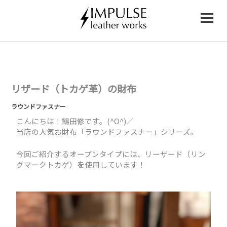
内
容
を
ス
キ
ッ
プ
リザード（トカゲ革）の財布
ラウンドファスナー
こんにちは！鶴田修です。(^O^)／
当店の人気お財布「ラウンドファスナー」シリーズ。
今回ご紹介するオープンタイプには、リーザード（リン
グマークトカゲ）
を
使用しています！