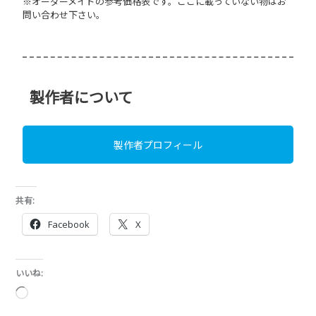
いいね:
読
み
込
み
中…
関連
使い方はあなた次第！大容
大容量で使いやすい財布ダ
量のダブルラウンドファス
ブルラウンドファスナー
ナー
2019年3月8日
2020年5月29日
ヘビ革
ラウンドファスナー