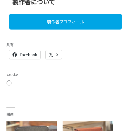
製作者について
製作者プロフィール
共有:
Facebook
X
いいね:
読
み
込
み
中…
関連