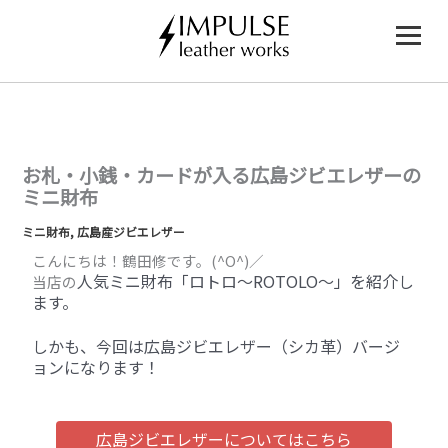
内
容
を
ス
キ
ッ
プ
お札・小銭・カードが入る広島ジビエレザーの
ミニ財布
ミニ財布
,
広島産ジビエレザー
こんにちは！鶴田修です。(^O^)／
人気ミニ財布「ロトロ～ROTOLO～」を紹介し
当店の
ます。
しかも、今回は広島ジビエレザー（シカ革）バージ
ョンになります！
広島ジビエレザーについてはこちら