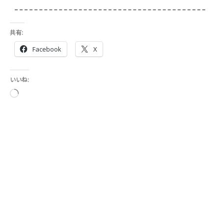
共有:
Facebook
X
いいね:
読
み
込
み
中…