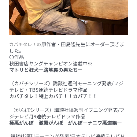
原作者・田島隆先生にオーダー頂きま
カバチタレ！の
した。
〇作品
秋田書店ヤングチャンピオン連載中※
マトリと狂犬－路地裏の男たち－
（カバチシリーズ）講談社週刊モーニング発表/フジ
テレビ・TBS連続テレビドラマ作品
カバチタレ！特上カバチ！！カバチ！！
（がんぼシリーズ）講談社隔週刊イブニング発表/フ
ジテレビ月9連続テレビドラマ作品
極悪がんぼ 激昴がんぼ がんぼ―ナニワ悪道編―
講談社週刊モーニング発表/日本テレビ連続テレビド