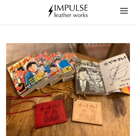
内
容
を
ス
キ
ッ
プ