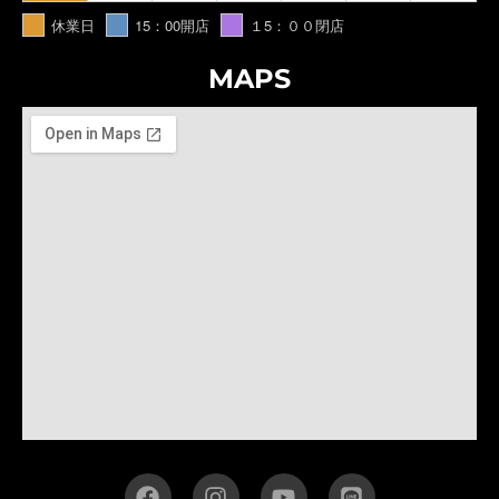
休業日
15：00開店
１5：００閉店
MAPS
F
I
Y
L