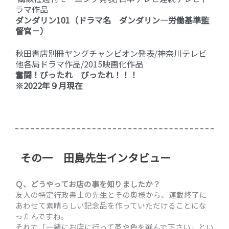
ラマ作品
ダンダリン101（ドラマ名 ダンダリン―労働基準監
督官－）
秋田書店別冊ヤングチャンピオン発表/神奈川テレビ
他各局ドラマ作品/2015映画化作品
奮闘！びったれ びったれ！！！
※2022年９月現在
その一 田島先生インタビュー
Ｑ、どうやってお店の事を知りましたか？
友人の特定行政書士の先生とその奥様から、連載終了に
あわせて素晴らしい記念品を作っていただけることにな
ったんですね。
それで「一緒にお店に行って革や色を選んで下さい」とい