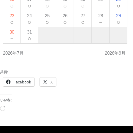
○
○
○
○
○
－
○
23
24
25
26
27
28
29
○
○
○
○
○
－
○
30
31
－
○
2026年7月
2026年9月
共有:
Facebook
X
いいね:
読
み
込
み