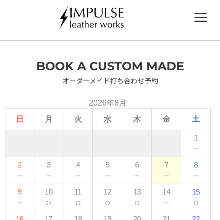
内
容
を
ス
キ
ッ
BOOK A CUSTOM MADE
プ
オーダーメイド打ち合わせ予約
2026年8月
日
月
火
水
木
金
土
1
－
2
3
4
5
6
7
8
－
－
－
－
－
－
－
9
10
11
12
13
14
15
－
○
○
○
○
－
○
16
17
18
19
20
21
22