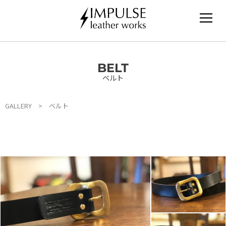
内
容
を
ス
キ
ッ
BELT
プ
ベルト
GALLERY
> ベルト