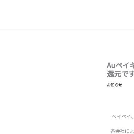
内
容
を
ス
キ
ッ
プ
Auペ
還元で
お知らせ
ペイペイ
各会社に