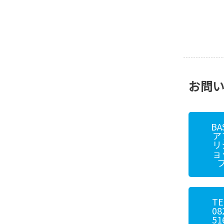
お問
BA
ア
リ
ョ
TE
08
51