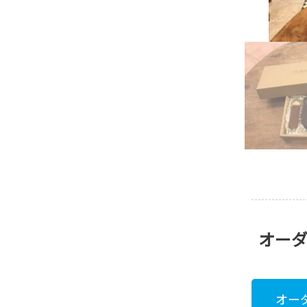
オー
オー