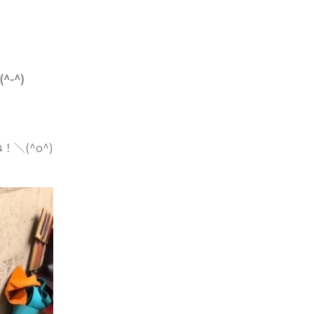
-^)
＼(^o^)