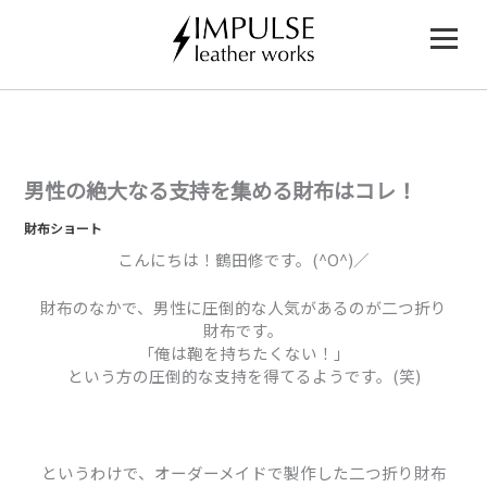
内
容
を
ス
キ
ッ
プ
男性の絶大なる支持を集める財布はコレ！
財布ショート
こんにちは！鶴田修です。(^O^)／
財布のなかで、男性に圧倒的な人気があるのが二つ折り
財布です。
「俺は鞄を持ちたくない！」
という方の圧倒的な支持を得てるようです。(笑)
というわけで、オーダーメイドで製作した二つ折り財布