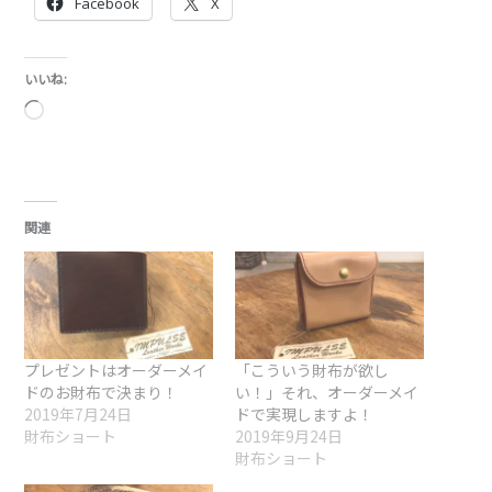
Facebook
X
いいね:
読
み
込
み
中…
関連
プレゼントはオーダーメイ
「こういう財布が欲し
ドのお財布で決まり！
い！」それ、オーダーメイ
2019年7月24日
ドで実現しますよ！
財布ショート
2019年9月24日
財布ショート