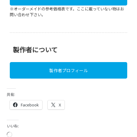
共有:
Facebook
X
いいね:
読
み
込
み
中…
関連
最高級のクロコダイルで作
バッグ、財布などクロコダ
るオーダーメイドの財布
イルのオーダーメイドも承
2020年6月26日
っています。