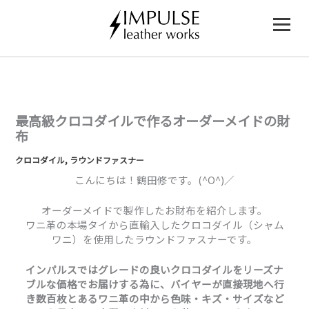
内
容
を
ス
キ
ッ
プ
最高級クロコダイルで作るオーダーメイドの財
布
クロコダイル
,
ラウンドファスナー
こんにちは！鶴田修です。(^O^)／
オーダーメイドで製作したお財布を紹介します。
ワニ革の本場タイから直輸入したクロコダイル（シャム
ワニ）を使用したラウンドファスナーです。
インパルスではグレードの良いクロコダイルをリーズナ
ブルな価格でお届けする為に、バイヤーが直接現地へ行
き数百枚とあるワニ革の中から色味・キズ・サイズなど