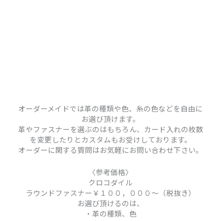
を変更したりとカスタムもお受けしております。
オーダーに関する質問はお気軽にお問い合わせ下さい。
〈参考価格〉
クロコダイル
ラウンドファスナー￥１００，０００～（税抜き）
お選び頂けるのは、
・革の種類、色
・内側の革の色
・ステッチ（縫い糸の色）
・ファスナーの色（金具とテープそれぞれ）
※価格は目安とお考え下さいね。(^-^)
オーダーメイド打ち合わせを予約
※こちらからネット予約を受け付けております。