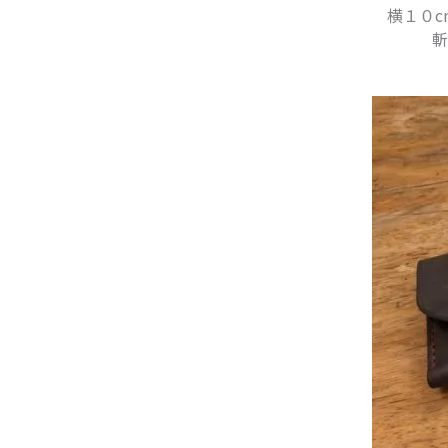
横１０
斬