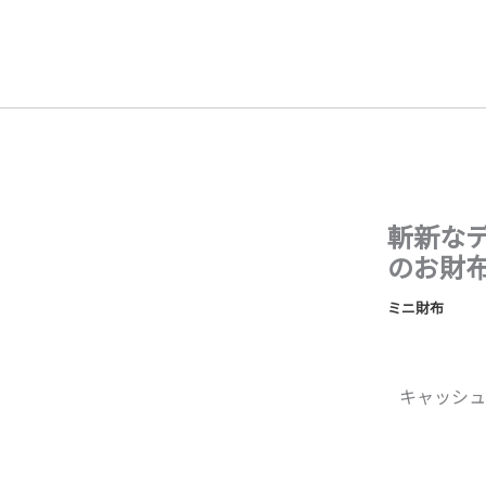
内
容
を
ス
キ
ッ
プ
斬新な
のお財
ミニ財布
キャッシュ