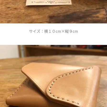
サイズ：横１０cm×縦９cm