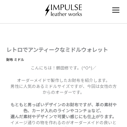
内
容
を
ス
キ
ッ
プ
レトロでアンティークなミドルウォレット
財布 ミドル
こんにちは！鶴田修です。(^O^)／
オーダーメイドで製作したお財布を紹介します。
男性に人気のあるミドルサイズですが、今回は女性の方
からのオーダーです。
もともと男っぽいデザインのお財布ですが、革の素材や
色、カード入れのラインやコンチョなど、
選んだ素材やデザインで可愛い感じにも仕上がります。
イメージ通りの物を作れるのがオーダーメイドの良いと