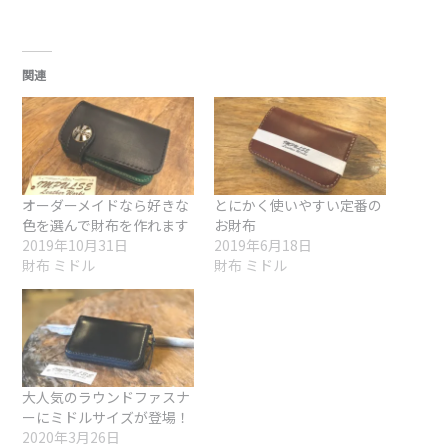
込
み
中…
関連
オーダーメイドなら好きな
とにかく使いやすい定番の
色を選んで財布を作れます
お財布
2019年10月31日
2019年6月18日
財布 ミドル
財布 ミドル
大人気のラウンドファスナ
ーにミドルサイズが登場！
2020年3月26日