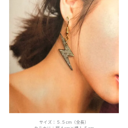
サイズ：５.５cm（全長）
カミナリ：縦４cm×横１.５cm