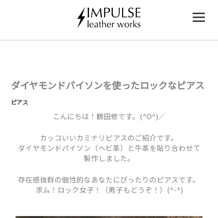
内
容
を
ス
キ
ッ
プ
ダイヤモンドパイソンを使ったロックなピアス
ピアス
こんにちは！鶴田修です。(^O^)／
カッコいいカミナリピアスのご紹介です。
ダイヤモンドパイソン（ヘビ革）と牛革を貼り合わせて
製作しました。
存在感抜群の個性的なあなたにぴったりのピアスです。
求ム！ロック女子！（男子もどうぞ！）(^-^)