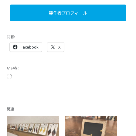
製作者プロフィール
共有:
Facebook
X
いいね:
読
み
込
み
中…
関連