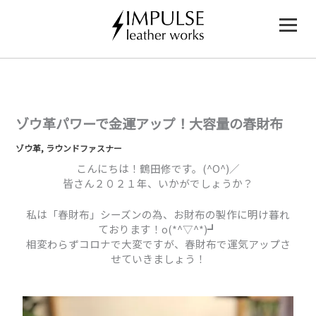
内
容
を
ス
キ
ッ
プ
ゾウ革パワーで金運アップ！大容量の春財布
ゾウ革
,
ラウンドファスナー
こんにちは！鶴田修です。(^O^)／
皆さん２０２１年、いかがでしょうか？
私は「春財布」シーズンの為、お財布の製作に明け暮れ
ております！o(*^▽^*)┛
相変わらずコロナで大変ですが、春財布で運気アップさ
せていきましょう！