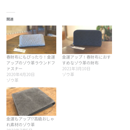
込
み
中…
関連
春財布にもぴったり！金運
金運アップ！春財布におす
アップのゾウ革ラウンドフ
すめなゾウ革の財布
ァスナー
2021年3月10日
2020年4月20日
ゾウ革
ゾウ革
金運もアップ⁉高級おしゃ
れ素材のゾウ革