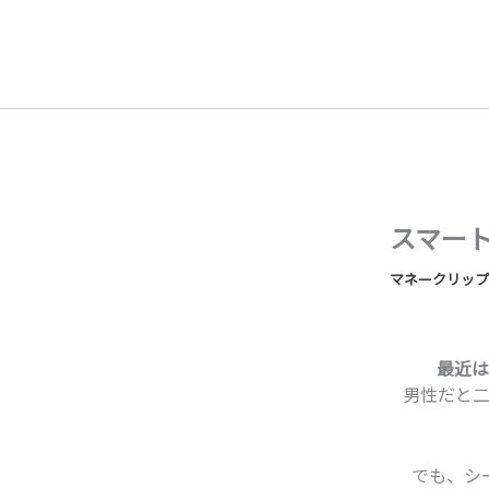
内
容
を
ス
キ
ッ
プ
スマー
マネークリップ
最近は
男性だと
でも、シ